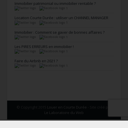
Immobilier patrimonial ou immobilier rentable ?
1
Location Courte Durée : utiliser un CHANNEL MANAGER
1
Immobilier : Comment se gaver de bonnes affaires ?
1
Les PIRES ERREURS en immobilier !
1
Faire du Airbnb en 2021 ?
1
© Copyright 2015
Louer en Courte Durée
- Site créé par
Le Laboratoire du Web