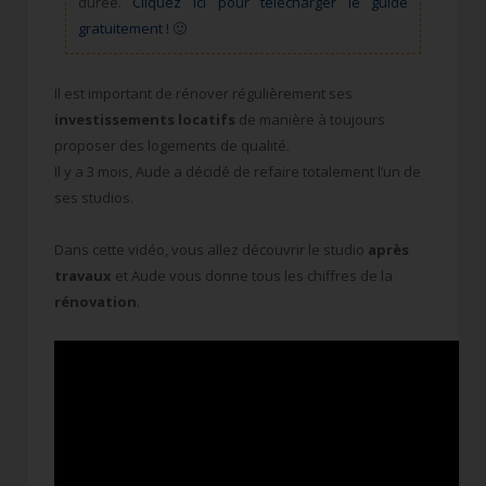
durée.
Cliquez ici pour télécharger le guide
gratuitement ! 🙂
Il est important de rénover régulièrement ses
investissements locatifs
de manière à toujours
proposer des logements de qualité.
Il y a 3 mois, Aude a décidé de refaire totalement l’un de
ses studios.
Dans cette vidéo, vous allez découvrir le studio
après
travaux
et Aude vous donne tous les chiffres de la
rénovation
.