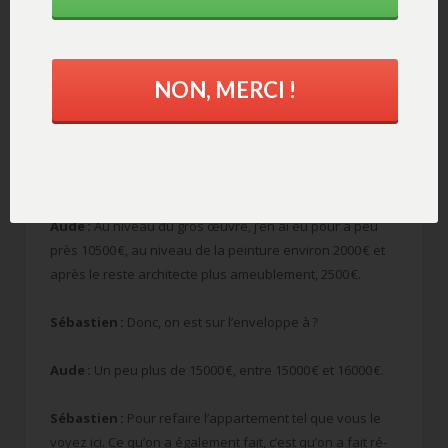
puisqu’on a changé le sol. Après, j’ai refait aussi les
peintures. Donc, tout a été refait. J’ai refait la cuisine.
Enfin, j’ai tout refait.
NON, MERCI !
Sébastien :
Alors, niveau pépètes, pour combien on en
a ? On va séparer le gros œuvre, l’électricité, le placo de
la peinture parce qu’on a fait appel à deux artisans
différents. Dis-nous les chiffres.
Aude :
Au niveau du gros œuvre, j’en ai eu pour à peu
près 10500 €, au niveau de la peinture environ 2000 € et
après le reste architecte plus ameublement, 2500 €.
Sébastien :
Donc, on est sur l’enveloppe à ?
Aude :
Un peu plus de 15000 €, entre 15000 € et 16000 €.
Sébastien :
Pour refaire l’appartement tel que vous le
voyez ici. Ce qu’on a également fait, c’est qu’on a fait ré-