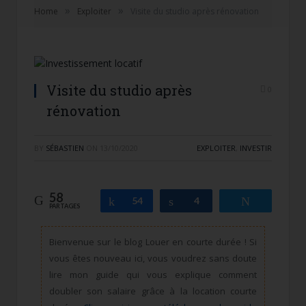
»
»
Home
Exploiter
Visite du studio après rénovation
Visite du studio après
0
rénovation
BY
SÉBASTIEN
ON
13/10/2020
EXPLOITER
,
INVESTIR
58
Partagez
54
Partagez
4
Tweetez
PARTAGES
Bienvenue sur le blog Louer en courte durée ! Si
vous êtes nouveau ici, vous voudrez sans doute
lire mon guide qui vous explique comment
doubler son salaire grâce à la location courte